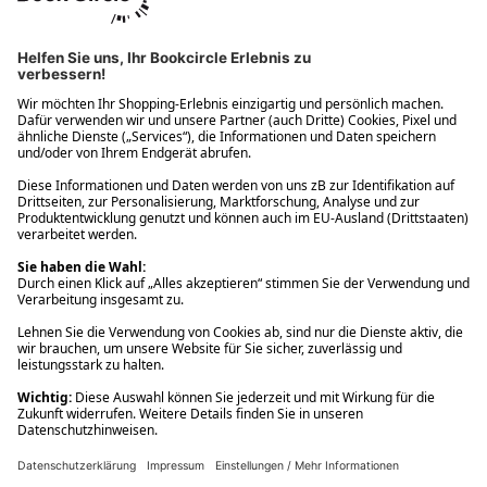
Ups! Da ist etwas schiefgelaufen. Bitte die Seite neu laden oder
nochmals versuchen.
Ups! Da ist etwas schiefgelaufen. Bitte die Seite neu laden oder