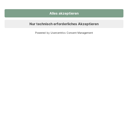
nochmals versuchen.
Ups! Da ist etwas schiefgelaufen. Bitte die Seite neu laden oder
nochmals versuchen.