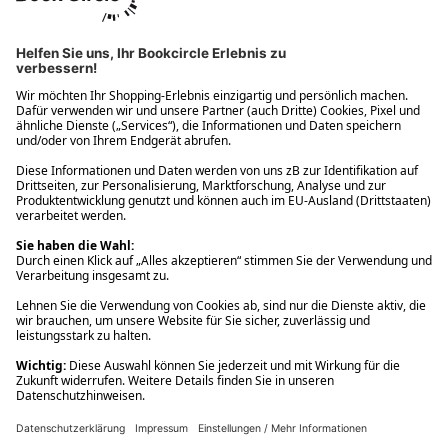
Ups! Da ist etwas schiefgelaufen. Bitte die Seite neu laden oder
nochmals versuchen.
Ups! Da ist etwas schiefgelaufen. Bitte die Seite neu laden oder