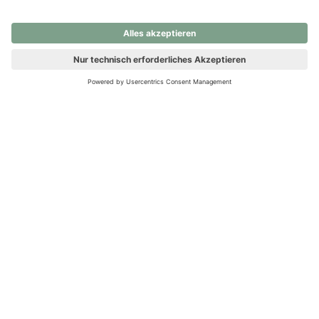
nochmals versuchen.
Ups! Da ist etwas schiefgelaufen. Bitte die Seite neu laden oder
nochmals versuchen.