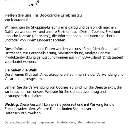
Ups! Da ist etwas schiefgelaufen. Bitte die Seite neu laden oder
nochmals versuchen.
Ups! Da ist etwas schiefgelaufen. Bitte die Seite neu laden oder