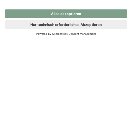
nochmals versuchen.
Ups! Da ist etwas schiefgelaufen. Bitte die Seite neu laden oder
nochmals versuchen.