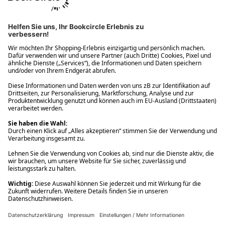
Ups! Da ist etwas schiefgelaufen. Bitte die Seite neu laden oder
nochmals versuchen.
Ups! Da ist etwas schiefgelaufen. Bitte die Seite neu laden oder