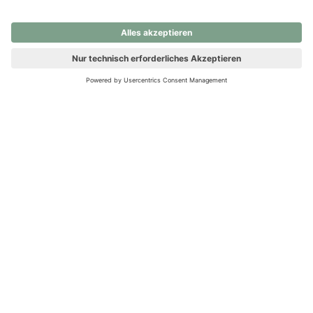
nochmals versuchen.
Ups! Da ist etwas schiefgelaufen. Bitte die Seite neu laden oder
nochmals versuchen.