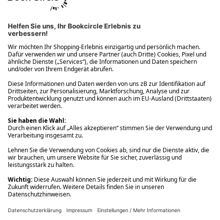
Ups! Da ist etwas schiefgelaufen. Bitte die Seite neu laden oder
nochmals versuchen.
Ups! Da ist etwas schiefgelaufen. Bitte die Seite neu laden oder