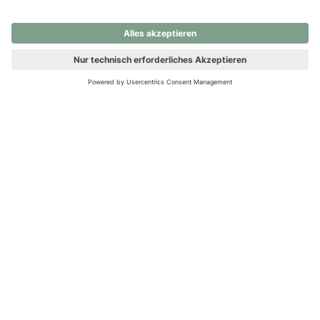
nochmals versuchen.
Ups! Da ist etwas schiefgelaufen. Bitte die Seite neu laden oder
nochmals versuchen.