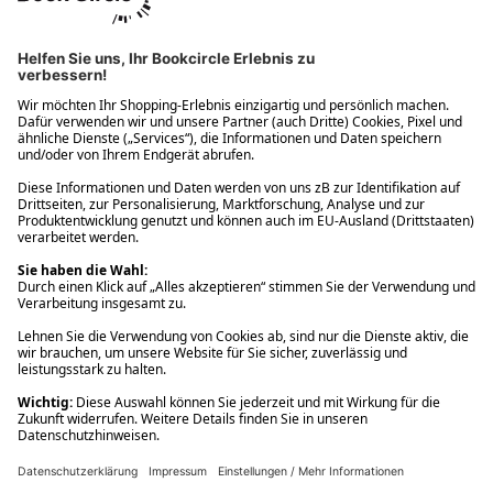
Ups! Da ist etwas schiefgelaufen. Bitte die Seite neu laden oder
nochmals versuchen.
Ups! Da ist etwas schiefgelaufen. Bitte die Seite neu laden oder