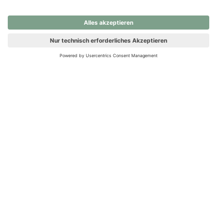
nochmals versuchen.
Ups! Da ist etwas schiefgelaufen. Bitte die Seite neu laden oder
nochmals versuchen.