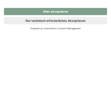
nochmals versuchen.
Ups! Da ist etwas schiefgelaufen. Bitte die Seite neu laden oder
nochmals versuchen.