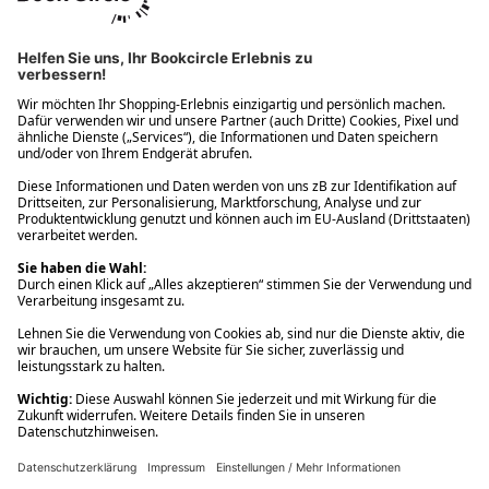
Ups! Da ist etwas schiefgelaufen. Bitte die Seite neu laden oder
nochmals versuchen.
Ups! Da ist etwas schiefgelaufen. Bitte die Seite neu laden oder