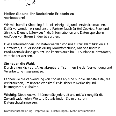
Ups! Da ist etwas schiefgelaufen. Bitte die Seite neu laden oder
nochmals versuchen.
Ups! Da ist etwas schiefgelaufen. Bitte die Seite neu laden oder