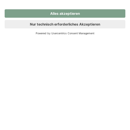
nochmals versuchen.
Ups! Da ist etwas schiefgelaufen. Bitte die Seite neu laden oder
nochmals versuchen.