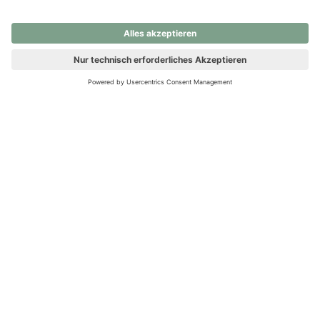
nochmals versuchen.
Ups! Da ist etwas schiefgelaufen. Bitte die Seite neu laden oder
nochmals versuchen.