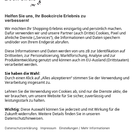
Ups! Da ist etwas schiefgelaufen. Bitte die Seite neu laden oder
nochmals versuchen.
Ups! Da ist etwas schiefgelaufen. Bitte die Seite neu laden oder