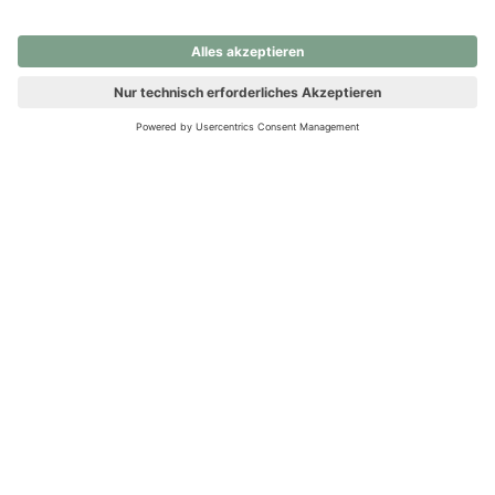
nochmals versuchen.
Ups! Da ist etwas schiefgelaufen. Bitte die Seite neu laden oder
nochmals versuchen.