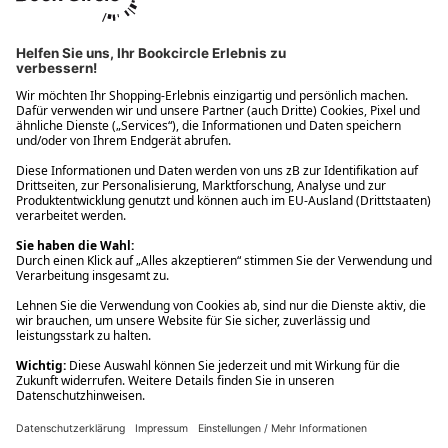
Ups! Da ist etwas schiefgelaufen. Bitte die Seite neu laden oder
nochmals versuchen.
Ups! Da ist etwas schiefgelaufen. Bitte die Seite neu laden oder