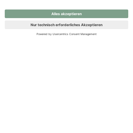
nochmals versuchen.
Ups! Da ist etwas schiefgelaufen. Bitte die Seite neu laden oder
nochmals versuchen.