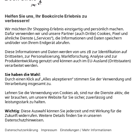
Ups! Da ist etwas schiefgelaufen. Bitte die Seite neu laden oder
nochmals versuchen.
Ups! Da ist etwas schiefgelaufen. Bitte die Seite neu laden oder