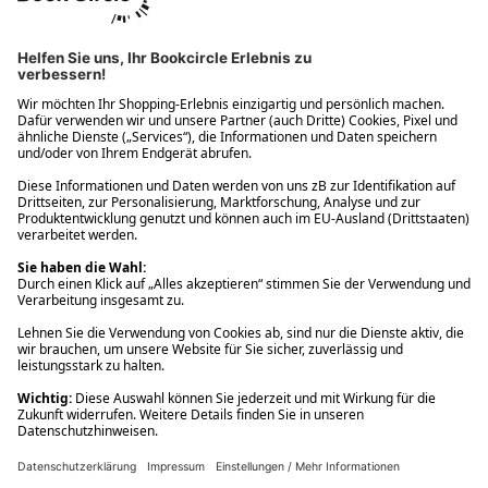
Ups! Da ist etwas schiefgelaufen. Bitte die Seite neu laden oder
nochmals versuchen.
Ups! Da ist etwas schiefgelaufen. Bitte die Seite neu laden oder