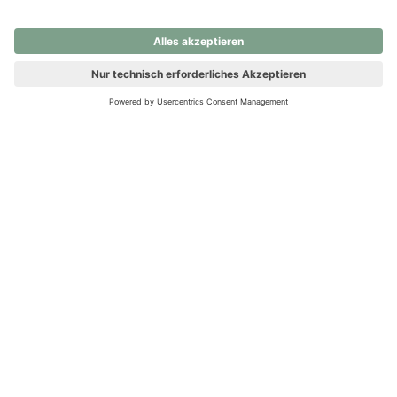
nochmals versuchen.
Ups! Da ist etwas schiefgelaufen. Bitte die Seite neu laden oder
nochmals versuchen.