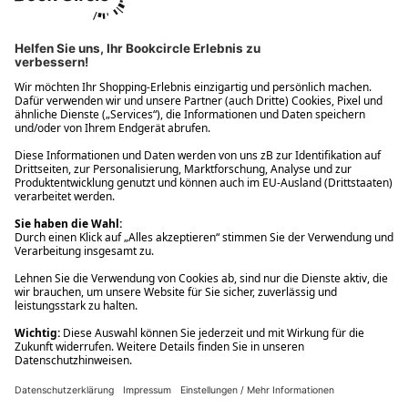
Ups! Da ist etwas schiefgelaufen. Bitte die Seite neu laden oder
nochmals versuchen.
Ups! Da ist etwas schiefgelaufen. Bitte die Seite neu laden oder