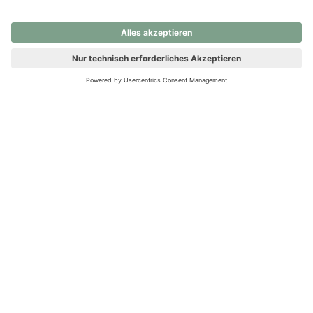
nochmals versuchen.
Ups! Da ist etwas schiefgelaufen. Bitte die Seite neu laden oder
nochmals versuchen.