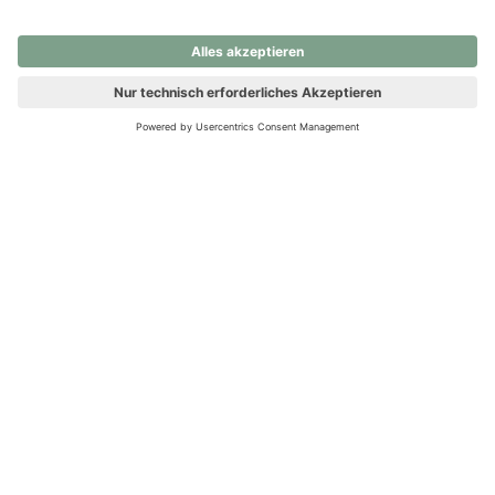
nochmals versuchen.
Ups! Da ist etwas schiefgelaufen. Bitte die Seite neu laden oder
nochmals versuchen.