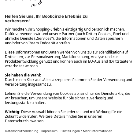
Ups! Da ist etwas schiefgelaufen. Bitte die Seite neu laden oder
nochmals versuchen.
Ups! Da ist etwas schiefgelaufen. Bitte die Seite neu laden oder