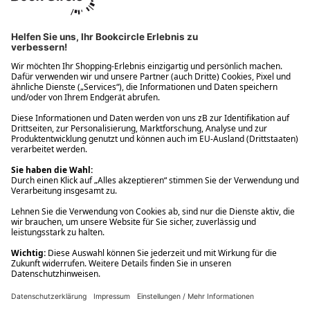
Ups! Da ist etwas schiefgelaufen. Bitte die Seite neu laden oder
nochmals versuchen.
Ups! Da ist etwas schiefgelaufen. Bitte die Seite neu laden oder