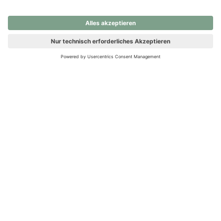
nochmals versuchen.
Ups! Da ist etwas schiefgelaufen. Bitte die Seite neu laden oder
nochmals versuchen.