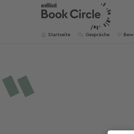
Startseite
Gespräche
Bew