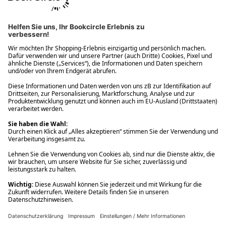
Ups! Da ist etwas schiefgelaufen. Bitte die Seite neu laden oder
nochmals versuchen.
Ups! Da ist etwas schiefgelaufen. Bitte die Seite neu laden oder