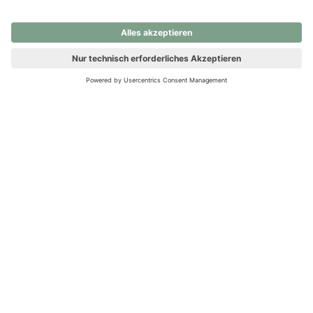
nochmals versuchen.
Ups! Da ist etwas schiefgelaufen. Bitte die Seite neu laden oder
nochmals versuchen.