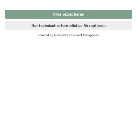
nochmals versuchen.
Ups! Da ist etwas schiefgelaufen. Bitte die Seite neu laden oder
nochmals versuchen.