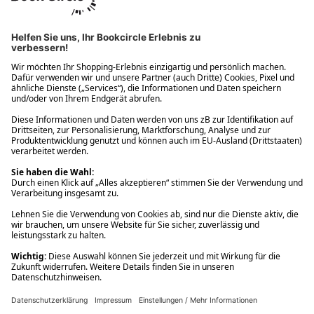
Ups! Da ist etwas schiefgelaufen. Bitte die Seite neu laden oder
nochmals versuchen.
Ups! Da ist etwas schiefgelaufen. Bitte die Seite neu laden oder