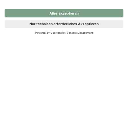
nochmals versuchen.
Ups! Da ist etwas schiefgelaufen. Bitte die Seite neu laden oder
nochmals versuchen.