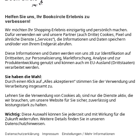
Ups! Da ist etwas schiefgelaufen. Bitte die Seite neu laden oder
nochmals versuchen.
Ups! Da ist etwas schiefgelaufen. Bitte die Seite neu laden oder