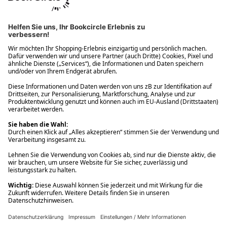
Ups! Da ist etwas schiefgelaufen. Bitte die Seite neu laden oder
nochmals versuchen.
Ups! Da ist etwas schiefgelaufen. Bitte die Seite neu laden oder