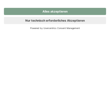
nochmals versuchen.
Ups! Da ist etwas schiefgelaufen. Bitte die Seite neu laden oder
nochmals versuchen.