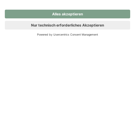
nochmals versuchen.
Ups! Da ist etwas schiefgelaufen. Bitte die Seite neu laden oder
nochmals versuchen.