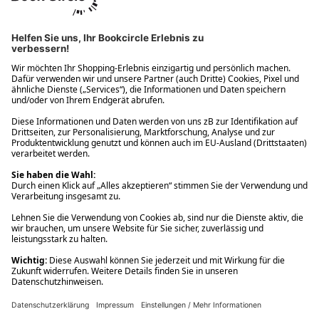
Ups! Da ist etwas schiefgelaufen. Bitte die Seite neu laden oder
nochmals versuchen.
Ups! Da ist etwas schiefgelaufen. Bitte die Seite neu laden oder