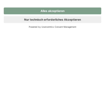
nochmals versuchen.
Ups! Da ist etwas schiefgelaufen. Bitte die Seite neu laden oder
nochmals versuchen.