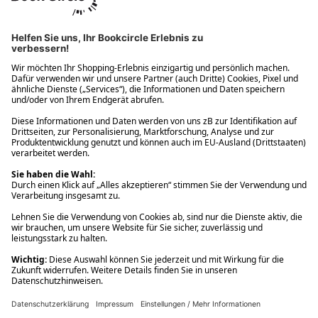
Ups! Da ist etwas schiefgelaufen. Bitte die Seite neu laden oder
nochmals versuchen.
Ups! Da ist etwas schiefgelaufen. Bitte die Seite neu laden oder