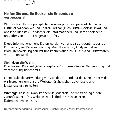
Ups! Da ist etwas schiefgelaufen. Bitte die Seite neu laden oder
nochmals versuchen.
Ups! Da ist etwas schiefgelaufen. Bitte die Seite neu laden oder