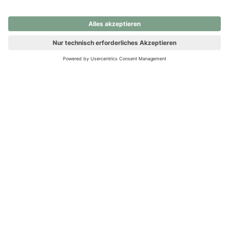
nochmals versuchen.
Ups! Da ist etwas schiefgelaufen. Bitte die Seite neu laden oder
nochmals versuchen.