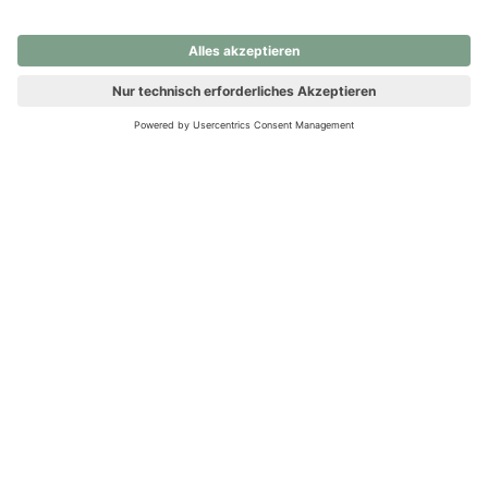
nochmals versuchen.
Ups! Da ist etwas schiefgelaufen. Bitte die Seite neu laden oder
nochmals versuchen.