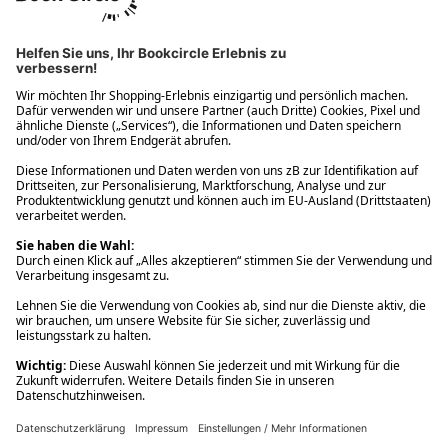
Ups! Da ist etwas schiefgelaufen. Bitte die Seite neu laden oder
nochmals versuchen.
Ups! Da ist etwas schiefgelaufen. Bitte die Seite neu laden oder