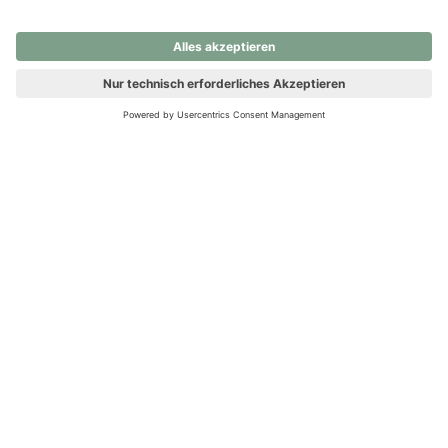
nochmals versuchen.
Ups! Da ist etwas schiefgelaufen. Bitte die Seite neu laden oder
nochmals versuchen.