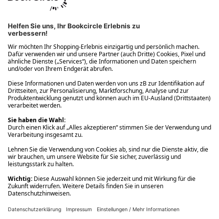
Ups! Da ist etwas schiefgelaufen. Bitte die Seite neu laden oder
nochmals versuchen.
Ups! Da ist etwas schiefgelaufen. Bitte die Seite neu laden oder