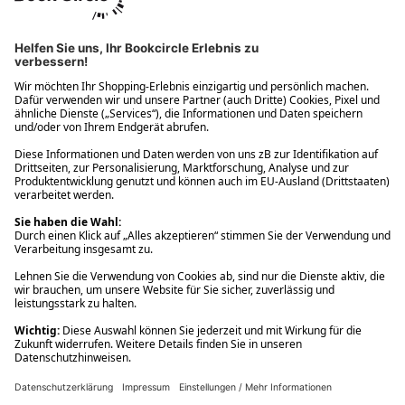
Ups! Da ist etwas schiefgelaufen. Bitte die Seite neu laden oder
nochmals versuchen.
Ups! Da ist etwas schiefgelaufen. Bitte die Seite neu laden oder