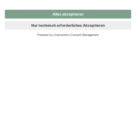
nochmals versuchen.
Ups! Da ist etwas schiefgelaufen. Bitte die Seite neu laden oder
nochmals versuchen.