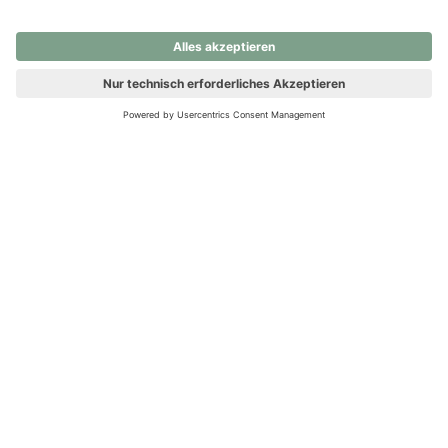
nochmals versuchen.
Ups! Da ist etwas schiefgelaufen. Bitte die Seite neu laden oder
nochmals versuchen.