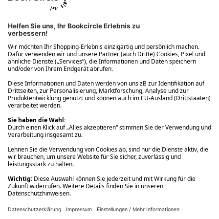
Ups! Da ist etwas schiefgelaufen. Bitte die Seite neu laden oder
nochmals versuchen.
Ups! Da ist etwas schiefgelaufen. Bitte die Seite neu laden oder