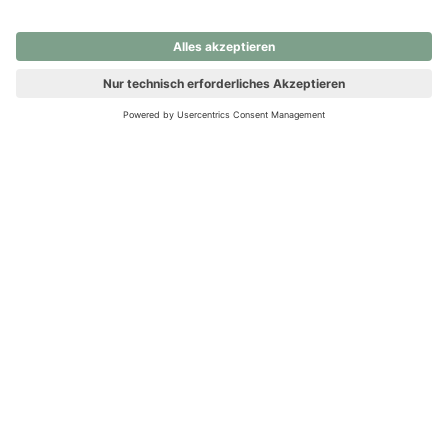
nochmals versuchen.
Ups! Da ist etwas schiefgelaufen. Bitte die Seite neu laden oder
nochmals versuchen.