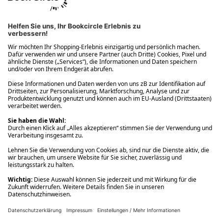
Ups! Da ist etwas schiefgelaufen. Bitte die Seite neu laden oder
nochmals versuchen.
Ups! Da ist etwas schiefgelaufen. Bitte die Seite neu laden oder