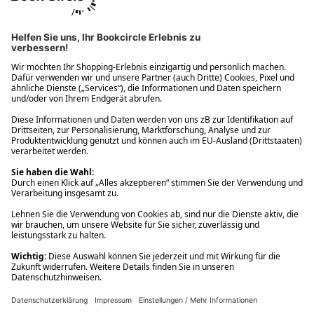
Ups! Da ist etwas schiefgelaufen. Bitte die Seite neu laden oder
nochmals versuchen.
Ups! Da ist etwas schiefgelaufen. Bitte die Seite neu laden oder