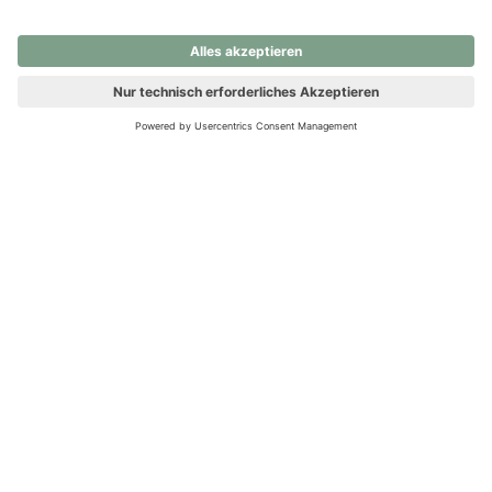
nochmals versuchen.
Ups! Da ist etwas schiefgelaufen. Bitte die Seite neu laden oder
nochmals versuchen.