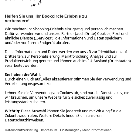
Ups! Da ist etwas schiefgelaufen. Bitte die Seite neu laden oder
nochmals versuchen.
Ups! Da ist etwas schiefgelaufen. Bitte die Seite neu laden oder