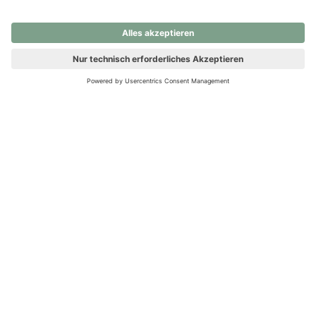
nochmals versuchen.
Ups! Da ist etwas schiefgelaufen. Bitte die Seite neu laden oder
nochmals versuchen.