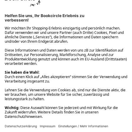
Ups! Da ist etwas schiefgelaufen. Bitte die Seite neu laden oder
nochmals versuchen.
Ups! Da ist etwas schiefgelaufen. Bitte die Seite neu laden oder