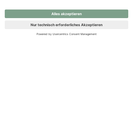
nochmals versuchen.
Ups! Da ist etwas schiefgelaufen. Bitte die Seite neu laden oder
nochmals versuchen.