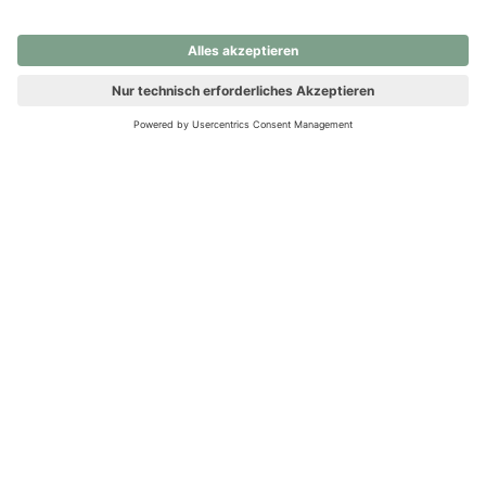
nochmals versuchen.
Ups! Da ist etwas schiefgelaufen. Bitte die Seite neu laden oder
nochmals versuchen.