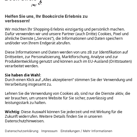
Ups! Da ist etwas schiefgelaufen. Bitte die Seite neu laden oder
nochmals versuchen.
Ups! Da ist etwas schiefgelaufen. Bitte die Seite neu laden oder