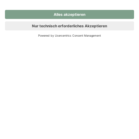
nochmals versuchen.
Ups! Da ist etwas schiefgelaufen. Bitte die Seite neu laden oder
nochmals versuchen.