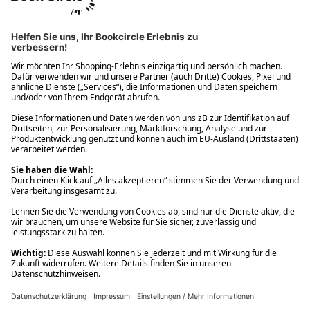
Ups! Da ist etwas schiefgelaufen. Bitte die Seite neu laden oder
nochmals versuchen.
Ups! Da ist etwas schiefgelaufen. Bitte die Seite neu laden oder