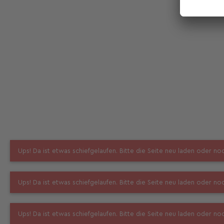
Ups! Da ist etwas schiefgelaufen. Bitte die Seite neu laden oder n
Ups! Da ist etwas schiefgelaufen. Bitte die Seite neu laden oder n
Ups! Da ist etwas schiefgelaufen. Bitte die Seite neu laden oder n