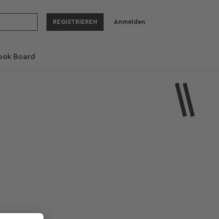
REGISTRIEREN
Anmelden
ook Board