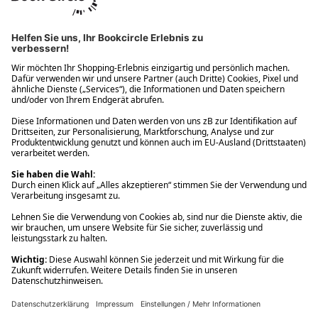
Ups! Da ist etwas schiefgelaufen. Bitte die Seite neu laden oder
nochmals versuchen.
Ups! Da ist etwas schiefgelaufen. Bitte die Seite neu laden oder