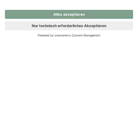
nochmals versuchen.
Ups! Da ist etwas schiefgelaufen. Bitte die Seite neu laden oder
nochmals versuchen.