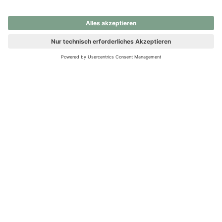
nochmals versuchen.
Ups! Da ist etwas schiefgelaufen. Bitte die Seite neu laden oder
nochmals versuchen.