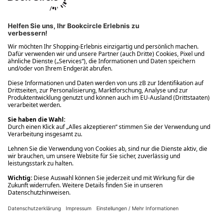
Ups! Da ist etwas schiefgelaufen. Bitte die Seite neu laden oder
nochmals versuchen.
Ups! Da ist etwas schiefgelaufen. Bitte die Seite neu laden oder