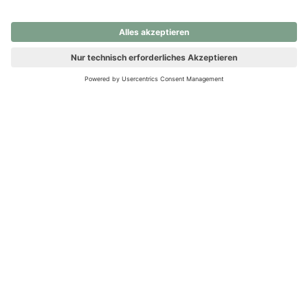
nochmals versuchen.
Ups! Da ist etwas schiefgelaufen. Bitte die Seite neu laden oder
nochmals versuchen.