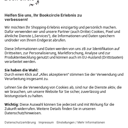
Ups! Da ist etwas schiefgelaufen. Bitte die Seite neu laden oder
nochmals versuchen.
Ups! Da ist etwas schiefgelaufen. Bitte die Seite neu laden oder