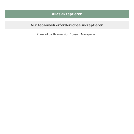
nochmals versuchen.
Ups! Da ist etwas schiefgelaufen. Bitte die Seite neu laden oder
nochmals versuchen.