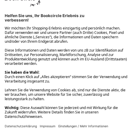
Ups! Da ist etwas schiefgelaufen. Bitte die Seite neu laden oder
nochmals versuchen.
Ups! Da ist etwas schiefgelaufen. Bitte die Seite neu laden oder