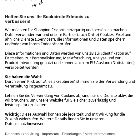
Ups! Da ist etwas schiefgelaufen. Bitte die Seite neu laden oder
nochmals versuchen.
Ups! Da ist etwas schiefgelaufen. Bitte die Seite neu laden oder