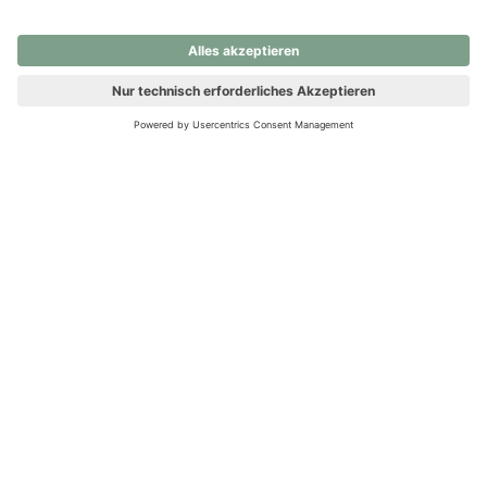
nochmals versuchen.
Ups! Da ist etwas schiefgelaufen. Bitte die Seite neu laden oder
nochmals versuchen.