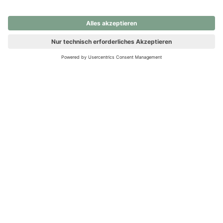
nochmals versuchen.
Ups! Da ist etwas schiefgelaufen. Bitte die Seite neu laden oder
nochmals versuchen.