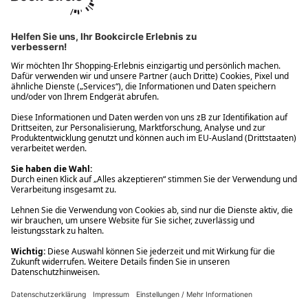
Ups! Da ist etwas schiefgelaufen. Bitte die Seite neu laden oder
nochmals versuchen.
Ups! Da ist etwas schiefgelaufen. Bitte die Seite neu laden oder