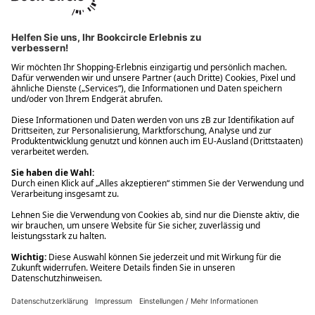
Ups! Da ist etwas schiefgelaufen. Bitte die Seite neu laden oder
nochmals versuchen.
Ups! Da ist etwas schiefgelaufen. Bitte die Seite neu laden oder