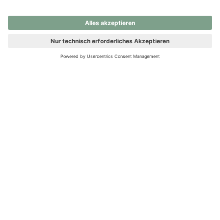
nochmals versuchen.
Ups! Da ist etwas schiefgelaufen. Bitte die Seite neu laden oder
nochmals versuchen.