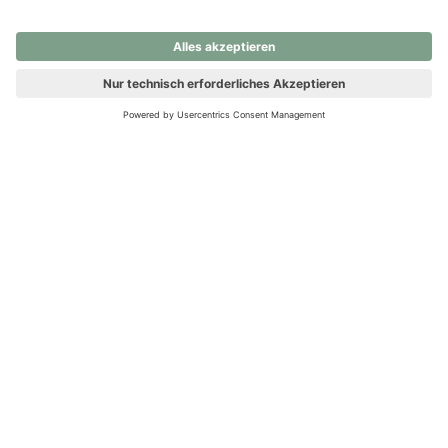
nochmals versuchen.
Ups! Da ist etwas schiefgelaufen. Bitte die Seite neu laden oder
nochmals versuchen.