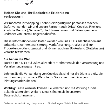
Ups! Da ist etwas schiefgelaufen. Bitte die Seite neu laden oder
nochmals versuchen.
Ups! Da ist etwas schiefgelaufen. Bitte die Seite neu laden oder