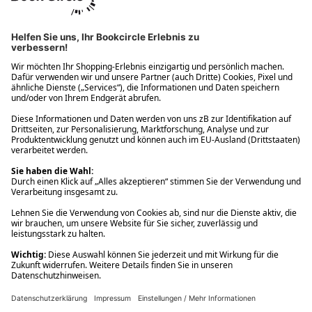
Ups! Da ist etwas schiefgelaufen. Bitte die Seite neu laden oder
nochmals versuchen.
Ups! Da ist etwas schiefgelaufen. Bitte die Seite neu laden oder