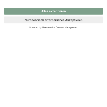
nochmals versuchen.
Ups! Da ist etwas schiefgelaufen. Bitte die Seite neu laden oder
nochmals versuchen.