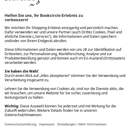
Ups! Da ist etwas schiefgelaufen. Bitte die Seite neu laden oder
nochmals versuchen.
Ups! Da ist etwas schiefgelaufen. Bitte die Seite neu laden oder