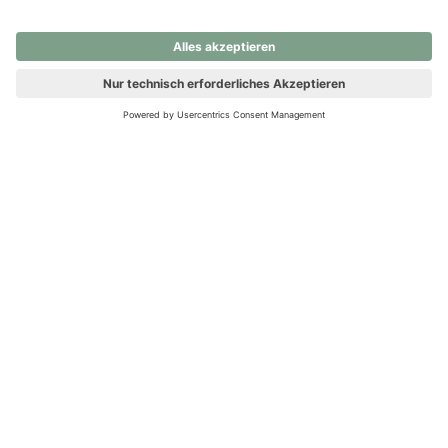
nochmals versuchen.
Ups! Da ist etwas schiefgelaufen. Bitte die Seite neu laden oder
nochmals versuchen.