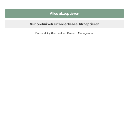
nochmals versuchen.
Ups! Da ist etwas schiefgelaufen. Bitte die Seite neu laden oder
nochmals versuchen.