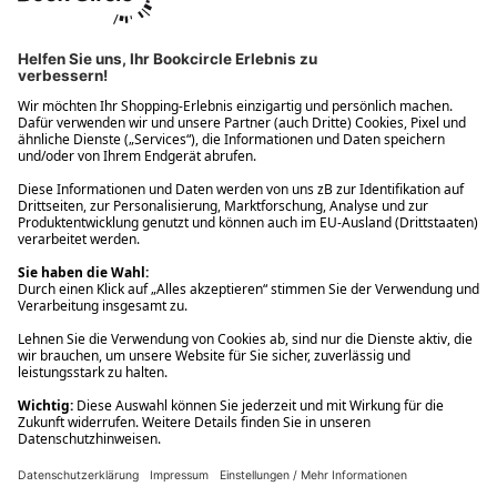
Ups! Da ist etwas schiefgelaufen. Bitte die Seite neu laden oder
nochmals versuchen.
Ups! Da ist etwas schiefgelaufen. Bitte die Seite neu laden oder