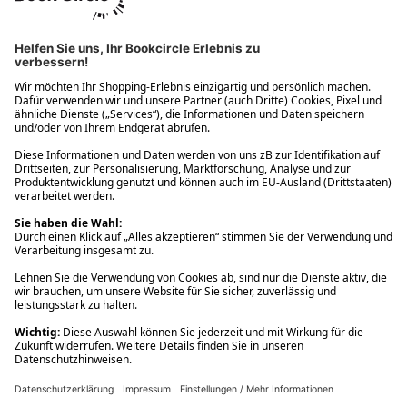
Ups! Da ist etwas schiefgelaufen. Bitte die Seite neu laden oder
nochmals versuchen.
Ups! Da ist etwas schiefgelaufen. Bitte die Seite neu laden oder