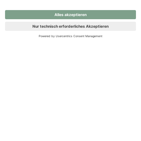
nochmals versuchen.
Ups! Da ist etwas schiefgelaufen. Bitte die Seite neu laden oder
nochmals versuchen.