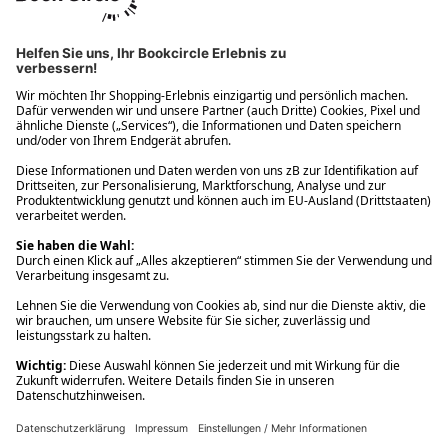
Ups! Da ist etwas schiefgelaufen. Bitte die Seite neu laden oder
nochmals versuchen.
Ups! Da ist etwas schiefgelaufen. Bitte die Seite neu laden oder