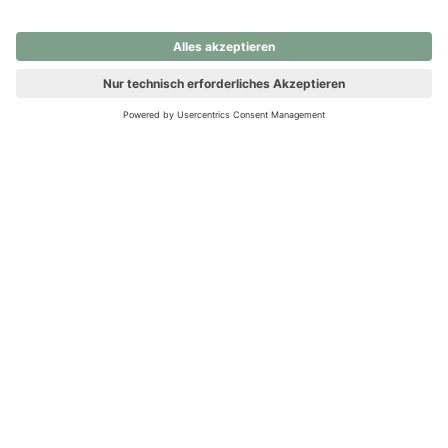
nochmals versuchen.
Ups! Da ist etwas schiefgelaufen. Bitte die Seite neu laden oder
nochmals versuchen.