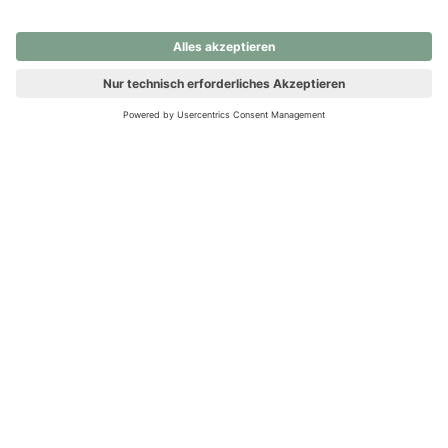
nochmals versuchen.
Ups! Da ist etwas schiefgelaufen. Bitte die Seite neu laden oder
nochmals versuchen.