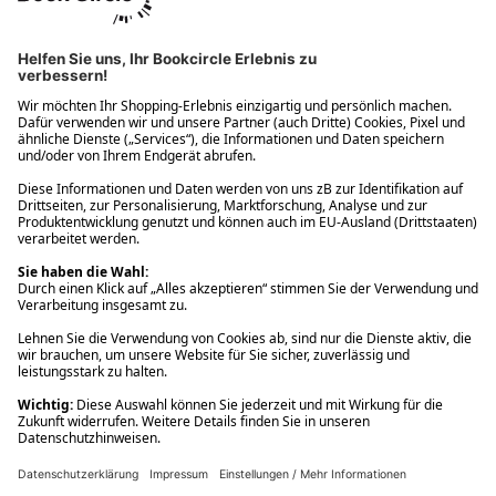
Ups! Da ist etwas schiefgelaufen. Bitte die Seite neu laden oder
nochmals versuchen.
Ups! Da ist etwas schiefgelaufen. Bitte die Seite neu laden oder