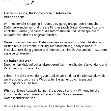
Ups! Da ist etwas schiefgelaufen. Bitte die Seite neu laden oder
nochmals versuchen.
Ups! Da ist etwas schiefgelaufen. Bitte die Seite neu laden oder