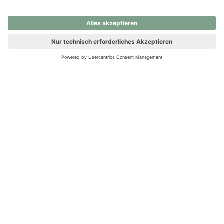
nochmals versuchen.
Ups! Da ist etwas schiefgelaufen. Bitte die Seite neu laden oder
nochmals versuchen.